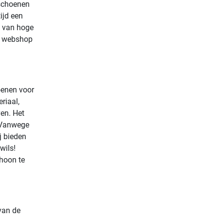
sschoenen
tijd een
n van hoge
ze webshop
oenen voor
riaal,
en. Het
. Vanwege
j bieden
wils!
hoon te
van de