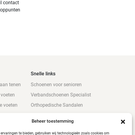
il contact
ooppunten
Snelle links
 aan tenen
Schoenen voor senioren
 voeten
Verbandschoenen Specialist
e voeten
Orthopedische Sandalen
atiënten
Verbandschoenen Online
Beheer toestemming
oeten
Hippe verbandpantoffels
ervaringen te bieden, gebruiken wij technologieën zoals cookies om