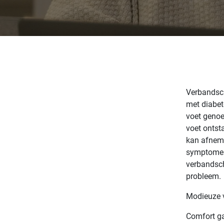
Verbandsch
met diabet
voet genoe
voet ontst
kan afneme
symptomen
verbandsch
probleem.
Modieuze 
Comfort ga