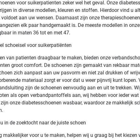
oenen voor suikerpatienten zeker wel het geval. Onze diabete
krijgen in diverse modellen, kleuren en stoffen. Hierdoor vind u al
 voldoet aan uw wensen. Daarnaast zijn onze therapieschoene
 aangezien elk paar handgemaakt is. De meeste modellen in on
jgbaar in maten 36 tot en met 47.
l schoeisel voor suikerpatiënten
en van patienten draagbaar te maken, bieden onze verbandsch
enten groot comfort. De schoenen zijn gemaakt van rekbaar mate
choen zich aanpast aan uw pasvorm en niet zal drukken of wrijv
rberende materiaal zorgt er voor dat u weer pijnvrij kunt lopen
bandsluiting zijn de schoenen eenvoudig aan en uit te trekken. Wi
oten als open verbandpantoffels aan, wij hebben voor ieder wat 
zijn onze diabetesschoenen wasbaar, waardoor ze makkelijk sc
n.
 u in de zoektocht naar de juiste schoen
 makkelijker voor u te maken, helpen wij u graag bij het kiezen 