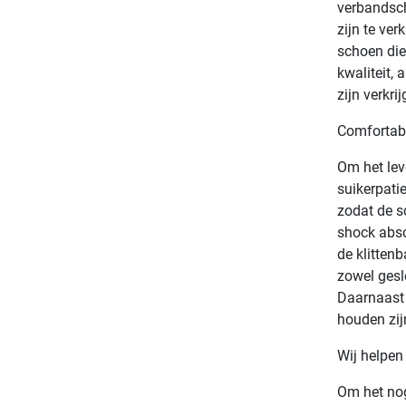
verbandsch
zijn te ver
schoen die
kwaliteit,
zijn verkri
Comfortabe
Om het lev
suikerpati
zodat de s
shock abso
de klitten
zowel gesl
Daarnaast 
houden zij
Wij helpen
Om het nog