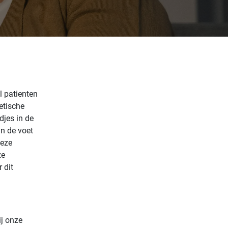
l patienten
etische
djes in de
in de voet
deze
ze
 dit
ij onze