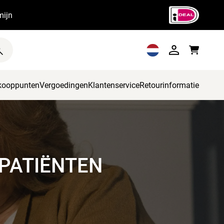
mijn
kooppunten
Vergoedingen
Klantenservice
Retourinformatie
PATIËNTEN