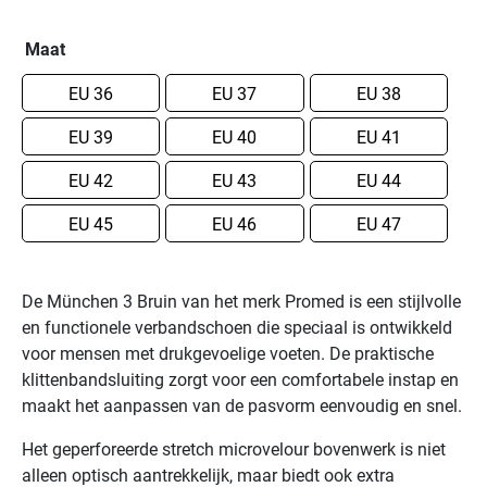
Maat
36
37
38
39
40
41
42
43
44
45
46
47
De München 3 Bruin van het merk Promed is een stijlvolle
De
en functionele verbandschoen die speciaal is ontwikkeld
München
voor mensen met drukgevoelige voeten. De praktische
3
klittenbandsluiting zorgt voor een comfortabele instap en
Bruin
maakt het aanpassen van de pasvorm eenvoudig en snel.
van
het
Het geperforeerde stretch microvelour bovenwerk is niet
merk
alleen optisch aantrekkelijk, maar biedt ook extra
Promed