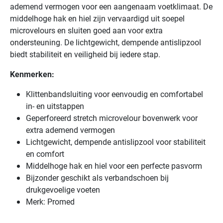
ademend vermogen voor een aangenaam voetklimaat. De
is
middelhoge hak en hiel zijn vervaardigd uit soepel
een
microvelours en sluiten goed aan voor extra
stijlvolle
ondersteuning. De lichtgewicht, dempende antislipzool
en
biedt stabiliteit en veiligheid bij iedere stap.
functionele
verbandschoen
Kenmerken:
die
speciaal
Klittenbandsluiting voor eenvoudig en comfortabel
is
in- en uitstappen
ontwikkeld
Geperforeerd stretch microvelour bovenwerk voor
voor
extra ademend vermogen
mensen
Lichtgewicht, dempende antislipzool voor stabiliteit
met
en comfort
drukgevoelige
Middelhoge hak en hiel voor een perfecte pasvorm
voeten.
Bijzonder geschikt als verbandschoen bij
De
drukgevoelige voeten
praktische
Merk: Promed
klittenbandsluiting