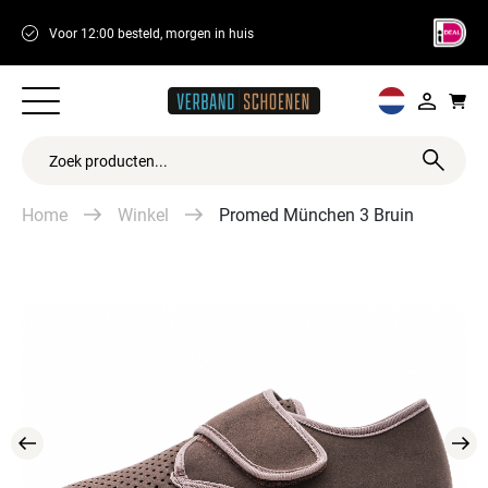
Voor 12:00 besteld, morgen in huis
14 dagen retour
Home
Winkel
Promed München 3 Bruin