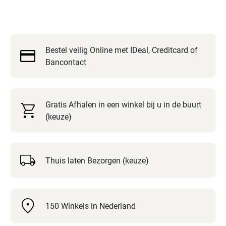
zorgt
voor
een
comfortabele
Bestel veilig Online met IDeal, Creditcard of
instap
Bancontact
en
maakt
het
aanpassen
Gratis Afhalen in een winkel bij u in de buurt
van
(keuze)
de
pasvorm
eenvoudig
en
Thuis laten Bezorgen (keuze)
snel.
Het
geperforeerde
150 Winkels in Nederland
stretch