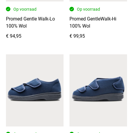
hak
Op voorraad
Op voorraad
en
hiel
Promed Gentle Walk-Lo
Promed GentleWalk-Hi
zijn
100% Wol
100% Wol
vervaardigd
€
94,95
€
99,95
uit
soepel
microvelours
en
sluiten
goed
aan
voor
extra
ondersteuning.
De
lichtgewicht,
dempende
antislipzool