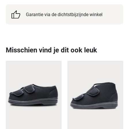
microvelour
bovenwerk
Garantie via de dichtstbijzijnde winkel
is
niet
alleen
optisch
aantrekkelijk,
Misschien vind je dit ook leuk
maar
biedt
ook
extra
ademend
vermogen
voor
een
aangenaam
voetklimaat.
De
middelhoge