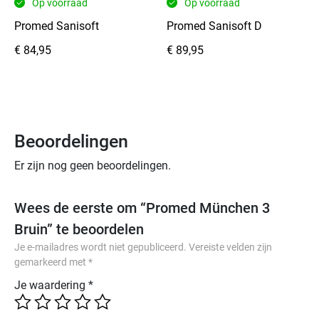
Op voorraad
Op voorraad
biedt
Promed Sanisoft
Promed Sanisoft D
stabiliteit
en
€
84,95
€
89,95
veiligheid
bij
iedere
stap.
Beoordelingen
Kenmerken:
Er zijn nog geen beoordelingen.
Klittenbandsluiting
voor
Wees de eerste om “Promed München 3
eenvoudig
en
Bruin” te beoordelen
comfortabel
Je e-mailadres wordt niet gepubliceerd.
Vereiste velden zijn
in-
gemarkeerd met
*
en
Je waardering
*
uitstappen
Geperforeerd