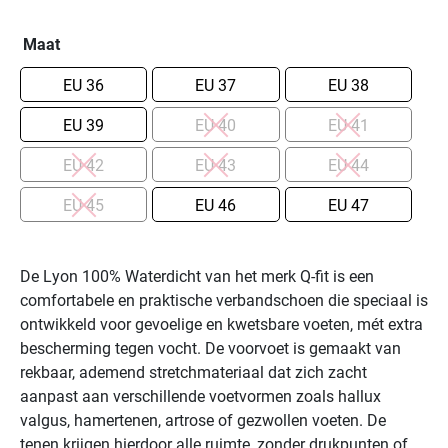
Maat
36
37
38
39
40
41
42
43
44
45
46
47
De Lyon 100% Waterdicht van het merk Q-fit is een
De
comfortabele en praktische verbandschoen die speciaal is
Lyon
ontwikkeld voor gevoelige en kwetsbare voeten, mét extra
100%
bescherming tegen vocht. De voorvoet is gemaakt van
Waterdicht
rekbaar, ademend stretchmateriaal dat zich zacht
van
aanpast aan verschillende voetvormen zoals hallux
het
valgus, hamertenen, artrose of gezwollen voeten. De
merk
tenen krijgen hierdoor alle ruimte, zonder drukpunten of
Q-