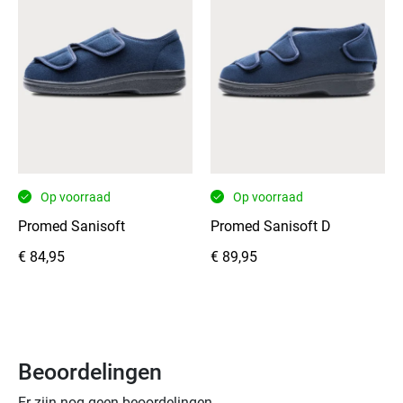
de
voeten
droog,
terwijl
het
ademende
bovenwerk
zorgt
voor
Op voorraad
Op voorraad
een
Promed Sanisoft
Promed Sanisoft D
aangenaam
voetklimaat.
€
84,95
€
89,95
De
zachte
voering
van
microvelours
Beoordelingen
en
Er zijn nog geen beoordelingen.