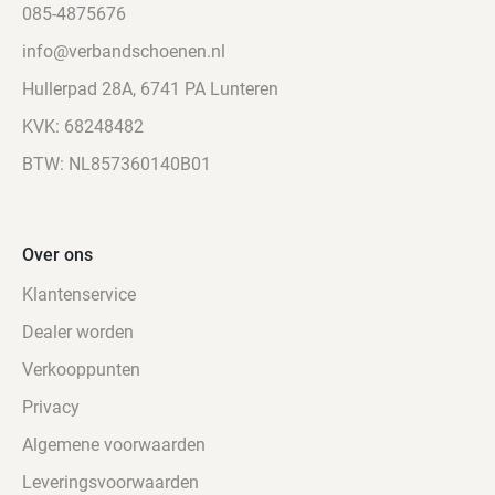
en
085-4875676
uittrekken
info@verbandschoenen.nl
en
goede
Hullerpad 28A, 6741 PA Lunteren
pasvorm
KVK: 68248482
Flexibele
BTW: NL857360140B01
pasvorm
bij
hallux,
hamertenen,
Over ons
artrose
Klantenservice
en
gezwollen
Dealer worden
voeten
Verkooppunten
Binnenvoering
van
Privacy
microvelours
Algemene voorwaarden
en
Leveringsvoorwaarden
dubbele