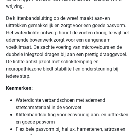
wrijving.
fit
is
De klittenbandsluiting op de wreef maakt aan- en
een
uittrekken gemakkelijk en zorgt voor een goede pasvorm.
comfortabele
Het waterdichte ontwerp houdt de voeten droog, terwijl het
en
ademende bovenwerk zorgt voor een aangenaam
praktische
voetklimaat. De zachte voering van microvelours en de
verbandschoen
dubbele inlegzool dragen bij aan een prettig draaggevoel.
die
De lichte antislipzool met schokdemping en
speciaal
neuropathiezone biedt stabiliteit en ondersteuning bij
is
iedere stap.
ontwikkeld
voor
Kenmerken:
gevoelige
en
Waterdichte verbandschoen met ademend
kwetsbare
stretchmateriaal in de voorvoet
voeten,
Klittenbandsluiting voor eenvoudig aan- en uittrekken
mét
en goede pasvorm
extra
Flexibele pasvorm bij hallux, hamertenen, artrose en