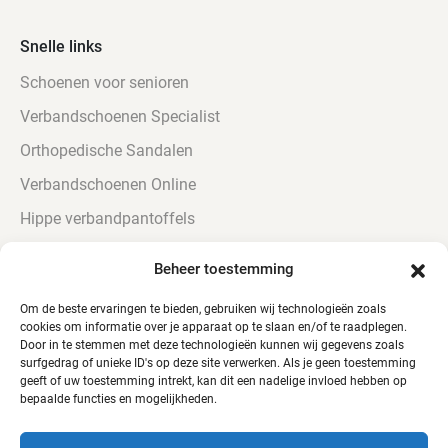
Q-
fit
Snelle links
Schoenen voor senioren
6 op
voorraad
Verbandschoenen Specialist
Q-fit Lyon 100% Waterdicht aantal
Orthopedische Sandalen
Verbandschoenen Online
Hippe verbandpantoffels
Urine bestendige Verbandschoenen
Beheer toestemming
Verbandschoenen voor diabetici
Om de beste ervaringen te bieden, gebruiken wij technologieën zoals
cookies om informatie over je apparaat op te slaan en/of te raadplegen.
Door in te stemmen met deze technologieën kunnen wij gegevens zoals
surfgedrag of unieke ID's op deze site verwerken. Als je geen toestemming
geeft of uw toestemming intrekt, kan dit een nadelige invloed hebben op
bepaalde functies en mogelijkheden.
© Alle rechten voorbehouden - QTC Footwear