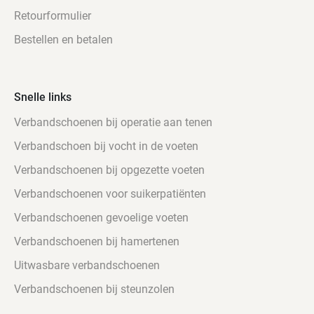
inlegzool
Retourformulier
met
Bestellen en betalen
katoenweefsel
“SOFT-
STEP”
antislipzool
Snelle links
met
Verbandschoenen bij operatie aan tenen
schokdemping
en
Verbandschoen bij vocht in de voeten
neuropathiezone
Verbandschoenen bij opgezette voeten
Bijzonder
Verbandschoenen voor suikerpatiënten
geschikt
voor
Verbandschoenen gevoelige voeten
reumatische,
Verbandschoenen bij hamertenen
diabetische
en
Uitwasbare verbandschoenen
drukgevoelige
Verbandschoenen bij steunzolen
voeten
Merk: