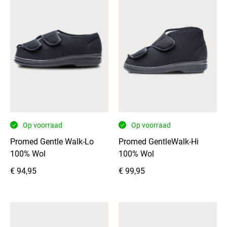
klittenbandsluiting
op
de
wreef
maakt
aan-
en
uittrekken
gemakkelijk
en
Op voorraad
Op voorraad
zorgt
voor
Promed Gentle Walk-Lo
Promed GentleWalk-Hi
een
100% Wol
100% Wol
goede
€
94,95
€
99,95
pasvorm.
Het
waterdichte
ontwerp
houdt