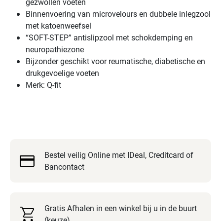
bescherming
gezwollen voeten
tegen
Binnenvoering van microvelours en dubbele inlegzool
vocht.
met katoenweefsel
De
“SOFT-STEP” antislipzool met schokdemping en
voorvoet
neuropathiezone
is
Bijzonder geschikt voor reumatische, diabetische en
gemaakt
drukgevoelige voeten
van
Merk: Q-fit
rekbaar,
ademend
stretchmateriaal
dat
zich
Bestel veilig Online met IDeal, Creditcard of
zacht
Bancontact
aanpast
aan
verschillende
voetvormen
Gratis Afhalen in een winkel bij u in de buurt
zoals
(keuze)