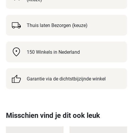
hallux
valgus,
hamertenen,
artrose
Thuis laten Bezorgen (keuze)
of
gezwollen
voeten.
150 Winkels in Nederland
De
tenen
krijgen
hierdoor
Garantie via de dichtstbijzijnde winkel
alle
ruimte,
zonder
drukpunten
of
Misschien vind je dit ook leuk
wrijving.
De