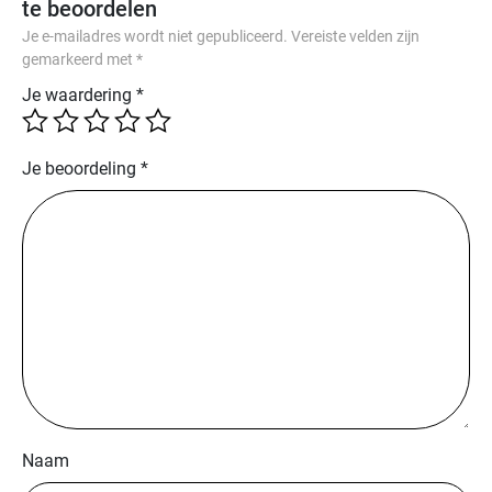
te beoordelen
zorgt
Je e-mailadres wordt niet gepubliceerd.
Vereiste velden zijn
voor
gemarkeerd met
*
stabiliteit
Je waardering
*
en
comfort
bij
Je beoordeling
*
iedere
stap.
Kenmerken:
Stretchmateriaal
in
de
voorvoet
voor
zachte
en
Naam
flexibele