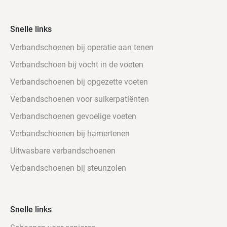
diabetes
en
drukgevoelige
Snelle links
voeten
Verbandschoenen bij operatie aan tenen
Merk:
Promed
Verbandschoen bij vocht in de voeten
Verbandschoenen bij opgezette voeten
1 op
voorraad
Verbandschoenen voor suikerpatiënten
Promed Grainau Black aantal
Verbandschoenen gevoelige voeten
Verbandschoenen bij hamertenen
Uitwasbare verbandschoenen
Verbandschoenen bij steunzolen
Snelle links