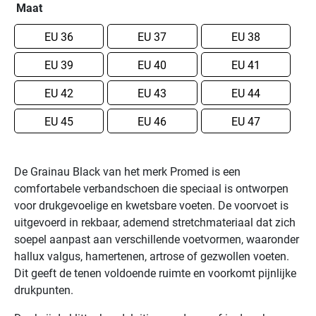
Maat
36
37
38
39
40
41
42
43
44
45
46
47
De Grainau Black van het merk Promed is een
De
comfortabele verbandschoen die speciaal is ontworpen
Grainau
voor drukgevoelige en kwetsbare voeten. De voorvoet is
Black
uitgevoerd in rekbaar, ademend stretchmateriaal dat zich
van
soepel aanpast aan verschillende voetvormen, waaronder
het
hallux valgus, hamertenen, artrose of gezwollen voeten.
merk
Dit geeft de tenen voldoende ruimte en voorkomt pijnlijke
Promed
drukpunten.
is
een