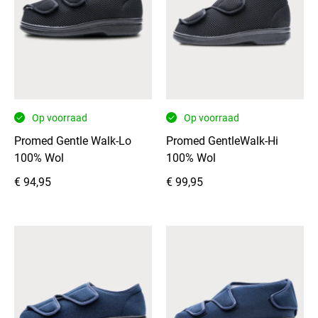
en
uit
te
trekken
en
goed
verstelbaar.
Op voorraad
Op voorraad
Het
bovenwerk
Promed Gentle Walk-Lo
Promed GentleWalk-Hi
combineert
100% Wol
100% Wol
een
€
94,95
€
99,95
moderne
uitstraling
met
een
praktische
leerlook
achter,
terwijl