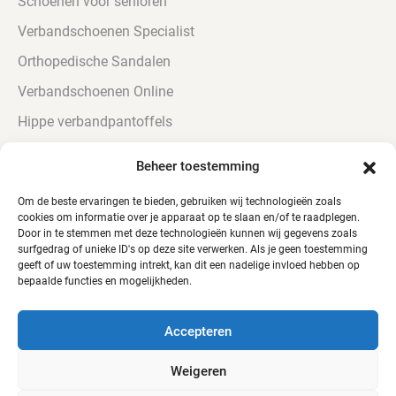
Schoenen voor senioren
Verbandschoenen Specialist
Orthopedische Sandalen
Verbandschoenen Online
Hippe verbandpantoffels
Urine bestendige Verbandschoenen
Beheer toestemming
Verbandschoenen voor diabetici
Om de beste ervaringen te bieden, gebruiken wij technologieën zoals
cookies om informatie over je apparaat op te slaan en/of te raadplegen.
Door in te stemmen met deze technologieën kunnen wij gegevens zoals
surfgedrag of unieke ID's op deze site verwerken. Als je geen toestemming
geeft of uw toestemming intrekt, kan dit een nadelige invloed hebben op
bepaalde functies en mogelijkheden.
© Alle rechten voorbehouden - QTC Footwear
Accepteren
Weigeren