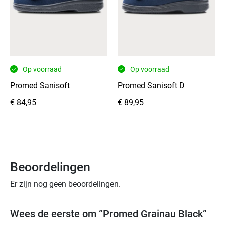
de
binnenzijde
van
microvelours
extra
zachtheid
Op voorraad
Op voorraad
en
Promed Sanisoft
Promed Sanisoft D
ondersteuning
biedt.
€
84,95
€
89,95
De
lichte,
doorlopende
“SOFT-
STEP”
Beoordelingen
antislipzool
Er zijn nog geen beoordelingen.
met
schokdemping
en
Wees de eerste om “Promed Grainau Black”
neuropathiezone