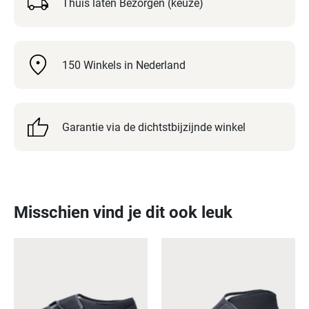
tenen
Thuis laten Bezorgen (keuze)
voldoende
ruimte
en
150 Winkels in Nederland
voorkomt
pijnlijke
drukpunten.
Garantie via de dichtstbijzijnde winkel
Dankzij
de
klittenbandsluiting
op
de
Misschien vind je dit ook leuk
wreef
is
de
schoen
gemakkelijk
aan