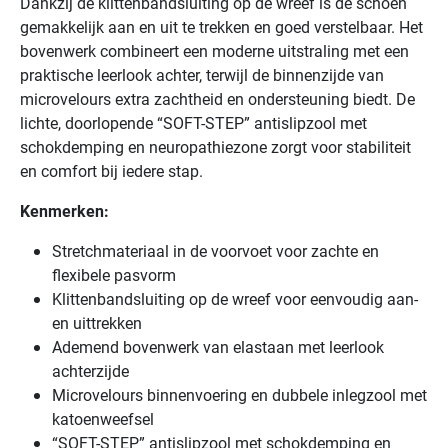
Dankzij de klittenbandsluiting op de wreef is de schoen
comfortabele
gemakkelijk aan en uit te trekken en goed verstelbaar. Het
verbandschoen
bovenwerk combineert een moderne uitstraling met een
die
praktische leerlook achter, terwijl de binnenzijde van
speciaal
microvelours extra zachtheid en ondersteuning biedt. De
is
lichte, doorlopende “SOFT-STEP” antislipzool met
ontworpen
schokdemping en neuropathiezone zorgt voor stabiliteit
voor
en comfort bij iedere stap.
drukgevoelige
en
Kenmerken:
kwetsbare
voeten.
Stretchmateriaal in de voorvoet voor zachte en
De
flexibele pasvorm
voorvoet
Klittenbandsluiting op de wreef voor eenvoudig aan-
is
en uittrekken
uitgevoerd
Ademend bovenwerk van elastaan met leerlook
in
achterzijde
rekbaar,
Microvelours binnenvoering en dubbele inlegzool met
ademend
katoenweefsel
stretchmateriaal
“SOFT-STEP” antislipzool met schokdemping en