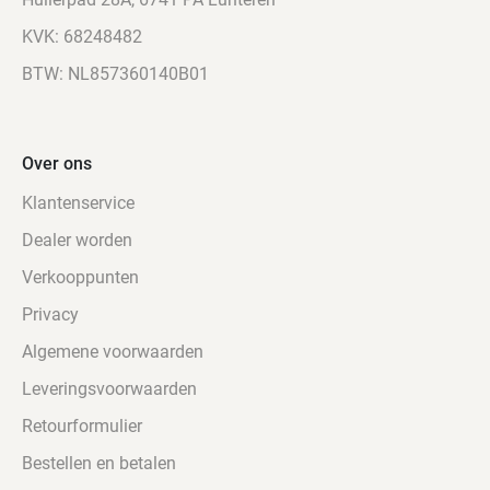
en
KVK: 68248482
dubbele
BTW: NL857360140B01
inlegzool
met
katoenweefsel
“SOFT-
Over ons
STEP”
Klantenservice
antislipzool
met
Dealer worden
schokdemping
Verkooppunten
en
neuropathiezone
Privacy
Uitermate
Algemene voorwaarden
geschikt
Leveringsvoorwaarden
als
verbandschoen
Retourformulier
bij
Bestellen en betalen
reuma,