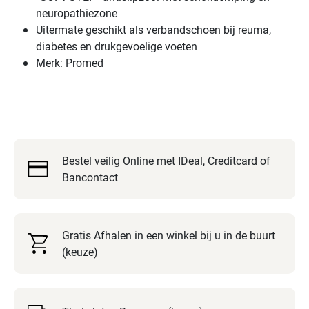
dat
neuropathiezone
zich
Uitermate geschikt als verbandschoen bij reuma,
soepel
diabetes en drukgevoelige voeten
aanpast
Merk: Promed
aan
verschillende
voetvormen,
waaronder
hallux
Bestel veilig Online met IDeal, Creditcard of
valgus,
Bancontact
hamertenen,
artrose
of
gezwollen
Gratis Afhalen in een winkel bij u in de buurt
voeten.
(keuze)
Dit
geeft
de