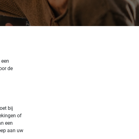
g een
oor de
et bij
ekingen of
an een
reep aan uw