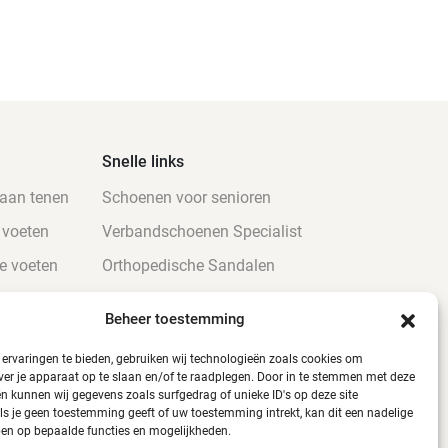
Snelle links
 aan tenen
Schoenen voor senioren
 voeten
Verbandschoenen Specialist
e voeten
Orthopedische Sandalen
atiënten
Verbandschoenen Online
Beheer toestemming
oeten
Hippe verbandpantoffels
ervaringen te bieden, gebruiken wij technologieën zoals cookies om
nen
Urine bestendige Verbandschoenen
ver je apparaat op te slaan en/of te raadplegen. Door in te stemmen met deze
n kunnen wij gegevens zoals surfgedrag of unieke ID's op deze site
Verbandschoenen voor diabetici
ls je geen toestemming geeft of uw toestemming intrekt, kan dit een nadelige
en op bepaalde functies en mogelijkheden.
en