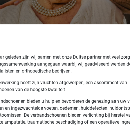
ar geleden zijn wij samen met onze Duitse partner met veel zor
ingssamenwerking aangegaan waarbij wij geadviseerd werden d
ialisten en orthopedische bedrijven.
werking heeft zijn vruchten afgeworpen, een assortiment van
oenen van de hoogste kwaliteit
ndschoenen bieden u hulp en bevorderen de genezing aan uw vo
n en ingezwachtelde voeten, oedemen, huiddefecten, huidontst
 stoornissen. De verbandschoenen bieden verlichting bij herstel v
jke amputatie, traumatische beschadiging of een operatieve ing