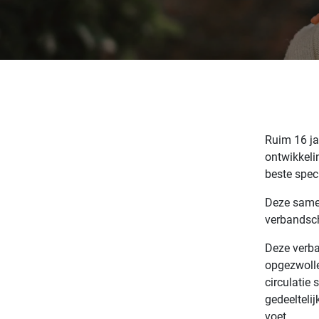
Ruim 16 ja
ontwikkel
beste spec
Deze samen
verbandsch
Deze verba
opgezwolle
circulatie
gedeelteli
voet.