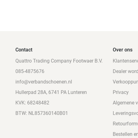
Contact
Over ons
Quattro Trading Company Footwaer B.V.
Klantenserv
085-4875676
Dealer wor
info@verbandschoenen.nl
Verkooppu
Hullerpad 28A, 6741 PA Lunteren
Privacy
KVK: 68248482
Algemene 
BTW: NL857360140B01
Leveringsv
Retourformu
Bestellen e