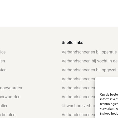
Snelle links
ice
Verbandschoenen bij operatie
den
Verbandschoen bij vocht in de
nten
Verbandschoenen bij opgezett
Verbandschoenen voor suikerp
voorwaarden
Verbandschoenen gevoelige v
Om de beste 
oorwaarden
Verbandschoenen bij hamerte
informatie o
technologieë
lier
Uitwasbare verbandschoenen
verwerken. A
invloed hebb
n betalen
Verbandschoenen bij steunzol