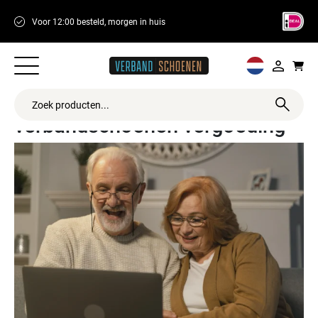
Voor 12:00 besteld, morgen in huis
14 dagen retour
Wat wordt vergoed bij
verbandschoenen vergoeding