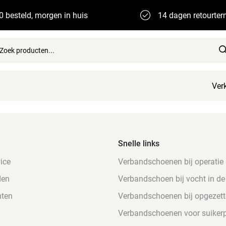
0 besteld, morgen in huis
14 dagen retourter
Ver
Snelle links
ice
Verbandschoenen bij operatie
den
Verbandschoen bij vocht in de
nten
Verbandschoenen bij opgezett
Verbandschoenen voor suikerp