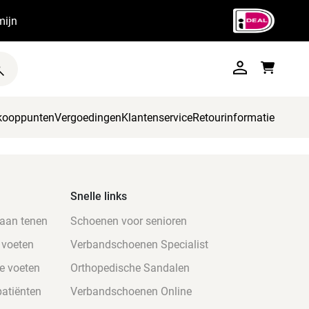
mijn
kooppunten
Vergoedingen
Klantenservice
Retourinformatie
Snelle links
 aan tenen
Schoenen voor senioren
 voeten
Verbandschoenen Specialist
e voeten
Orthopedische Sandalen
atiënten
Verbandschoenen Online