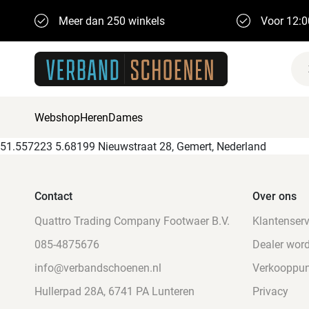
Meer dan 250 winkels
Voor 12:0
Webshop
Heren
Dames
51.557223 5.68199 Nieuwstraat 28, Gemert, Nederland
Contact
Over ons
Quattro Trading Company Footwaer B.V.
Klantenserv
085-4875676
Dealer wor
info@verbandschoenen.nl
Verkooppu
Hullerpad 28A, 6741 PA Lunteren
Privacy