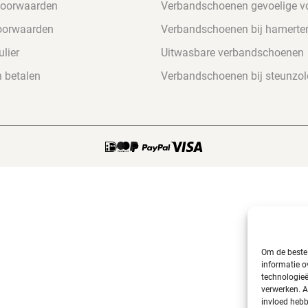
voorwaarden
Verbandschoenen gevoelige v
oorwaarden
Verbandschoenen bij hamerte
lier
Uitwasbare verbandschoenen
n betalen
Verbandschoenen bij steunzol
Om de beste 
informatie o
technologieë
verwerken. A
invloed hebb