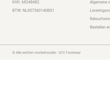
KVK: 68248482
Algemene 
BTW: NL857360140B01
Leveringsv
Retourformu
Bestellen e
© Alle rechten voorbehouden - QTC Footwear