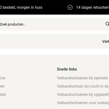
0 besteld, morgen in huis
14 dagen retourter
Ver
Snelle links
ice
Verbandschoenen bij operatie
den
Verbandschoen bij vocht in de
nten
Verbandschoenen bij opgezett
Verbandschoenen voor suikerp