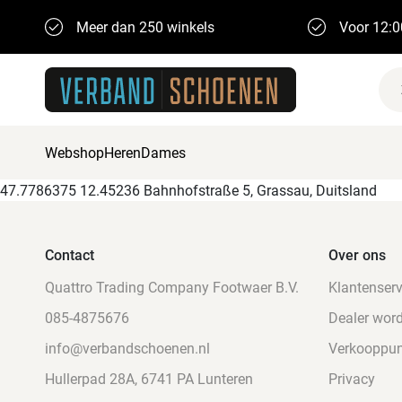
Meer dan 250 winkels
Voor 12:0
Webshop
Heren
Dames
47.7786375 12.45236 Bahnhofstraße 5, Grassau, Duitsland
Contact
Over ons
Quattro Trading Company Footwaer B.V.
Klantenserv
085-4875676
Dealer wor
info@verbandschoenen.nl
Verkooppu
Hullerpad 28A, 6741 PA Lunteren
Privacy