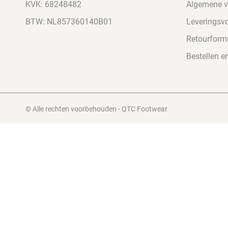
KVK: 68248482
Algemene 
BTW: NL857360140B01
Leveringsv
Retourformu
Bestellen e
© Alle rechten voorbehouden - QTC Footwear