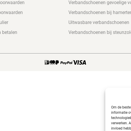
voorwaarden
Verbandschoenen gevoelige v
oorwaarden
Verbandschoenen bij hamerte
lier
Uitwasbare verbandschoenen
n betalen
Verbandschoenen bij steunzol
Om de beste 
informatie o
technologieë
verwerken. A
invloed hebb