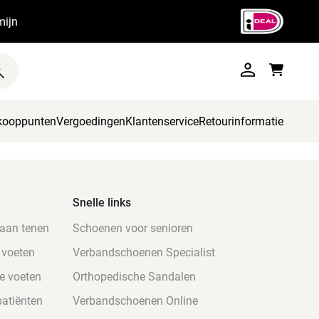
mijn
kooppunten
Vergoedingen
Klantenservice
Retourinformatie
Snelle links
 aan tenen
Schoenen voor senioren
 voeten
Verbandschoenen Specialist
e voeten
Orthopedische Sandalen
atiënten
Verbandschoenen Online