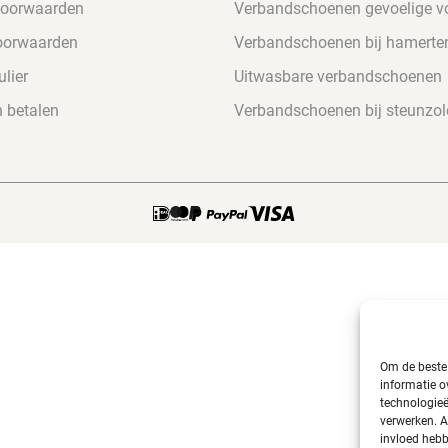
voorwaarden
Verbandschoenen gevoelige v
oorwaarden
Verbandschoenen bij hamerte
lier
Uitwasbare verbandschoenen
n betalen
Verbandschoenen bij steunzol
Om de beste 
informatie o
technologieë
verwerken. A
invloed hebb