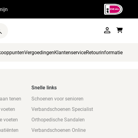
mijn
kooppunten
Vergoedingen
Klantenservice
Retourinformatie
Snelle links
 aan tenen
Schoenen voor senioren
 voeten
Verbandschoenen Specialist
e voeten
Orthopedische Sandalen
atiënten
Verbandschoenen Online