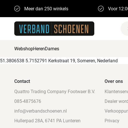
Meer dan 250 winkels
Voor 12:0
Webshop
Heren
Dames
51.3806538 5.7152791 Kerkstraat 19, Someren, Nederland
Contact
Over ons
Quattro Trading Company Footwaer B.V.
Klantenserv
085-4875676
Dealer wor
info@verbandschoenen.nl
Verkooppu
Hullerpad 28A, 6741 PA Lunteren
Privacy