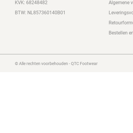
KVK: 68248482
Algemene 
BTW: NL857360140B01
Leveringsv
Retourformu
Bestellen e
© Alle rechten voorbehouden - QTC Footwear