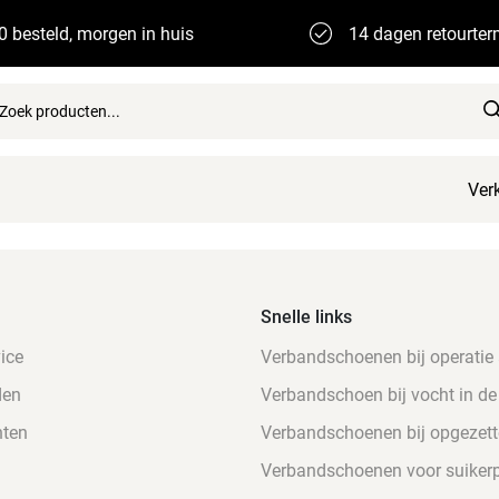
0 besteld, morgen in huis
14 dagen retourter
Ver
Snelle links
ice
Verbandschoenen bij operatie
den
Verbandschoen bij vocht in de
nten
Verbandschoenen bij opgezett
Verbandschoenen voor suikerp