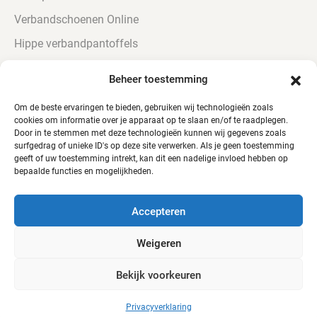
Verbandschoenen Online
Hippe verbandpantoffels
Urine bestendige Verbandschoenen
Beheer toestemming
Verbandschoenen voor diabetici
Om de beste ervaringen te bieden, gebruiken wij technologieën zoals
cookies om informatie over je apparaat op te slaan en/of te raadplegen.
Door in te stemmen met deze technologieën kunnen wij gegevens zoals
surfgedrag of unieke ID's op deze site verwerken. Als je geen toestemming
geeft of uw toestemming intrekt, kan dit een nadelige invloed hebben op
bepaalde functies en mogelijkheden.
© Alle rechten voorbehouden - QTC Footwear
Accepteren
Weigeren
Bekijk voorkeuren
Webshop door
Mediabirds
Privacyverklaring