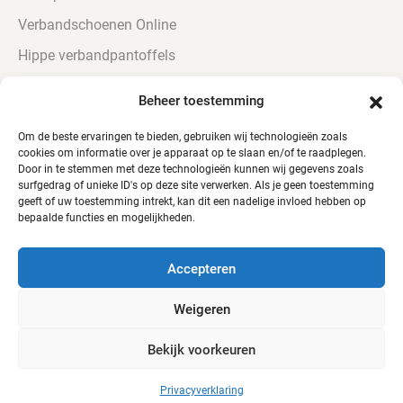
Verbandschoenen Online
Hippe verbandpantoffels
Urine bestendige Verbandschoenen
Beheer toestemming
Verbandschoenen voor diabetici
Om de beste ervaringen te bieden, gebruiken wij technologieën zoals
cookies om informatie over je apparaat op te slaan en/of te raadplegen.
Door in te stemmen met deze technologieën kunnen wij gegevens zoals
surfgedrag of unieke ID's op deze site verwerken. Als je geen toestemming
geeft of uw toestemming intrekt, kan dit een nadelige invloed hebben op
bepaalde functies en mogelijkheden.
© Alle rechten voorbehouden - QTC Footwear
Accepteren
Weigeren
Bekijk voorkeuren
Webshop door
Mediabirds
Privacyverklaring