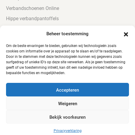
Verbandschoenen Online
Hippe verbandpantoffels
Urine bestendige Verbandschoenen
Beheer toestemming
Verbandschoenen voor diabetici
Om de beste ervaringen te bieden, gebruiken wij technologieën zoals
cookies om informatie over je apparaat op te slaan en/of te raadplegen.
Door in te stemmen met deze technologieën kunnen wij gegevens zoals
surfgedrag of unieke ID's op deze site verwerken. Als je geen toestemming
geeft of uw toestemming intrekt, kan dit een nadelige invloed hebben op
bepaalde functies en mogelijkheden.
© Alle rechten voorbehouden - QTC Footwear
Accepteren
Weigeren
Bekijk voorkeuren
Webshop door
Mediabirds
Privacyverklaring