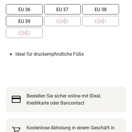
36
37
38
39
40
41
42
Ideal für druckempfindliche Füße
Ideal
für
druckempfindliche
Füße
4
vorrätig
Bestellen Sie sicher online mit IDeal,
Valencia For Woman Menge
Kreditkarte oder Bancontact
Kostenlose Abholung in einem Geschäft in