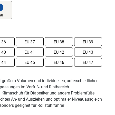
36
37
38
39
40
41
42
43
44
45
46
47
t großem Volumen und individuellen, unterschiedlichen
t
passungen im Vorfuß- und Ristbereich
oßem
n Klimaschuh für Diabetiker und andere Problemfüße
lumen
ichtes An- und Ausziehen und optimaler Niveauausgleich
d
sonders geeignet für Rollstuhlfahrer
ividuellen,
terschiedlichen