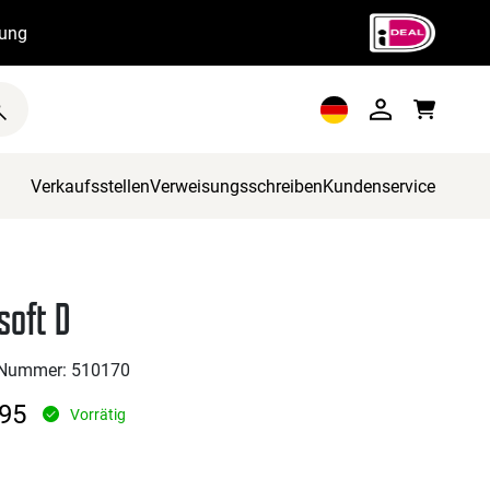
rung
Verkaufsstellen
Verweisungsschreiben
Kundenservice
soft D
l Nummer: 510170
95
Vorrätig