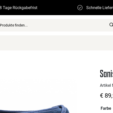
8 Tage Rückgabefrist
Schnelle Liefe
Sani
Artike
€
89,
Farbe