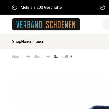
Mehr als 200 Geschäfte
Shop
Herren
Frauen
Home
Shop
Sanisoft D